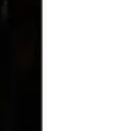
選抜された11組のプロジェクト、計59名のクリエイターに
値を問いなおします。