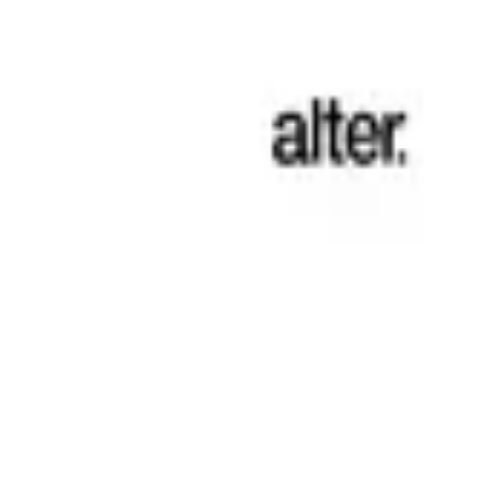
なプロダクトデザインのあり方を提示するイベントです。