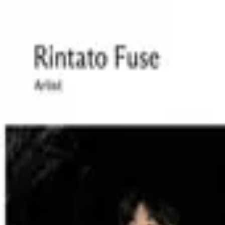
β
tokyo design season
alter.
2025/11/07 (Fri) - 2025/11/09 (Sun)
NIHONBASHI MITSUI HALL
〒103-0022 東京都中央区日本橋室町２丁目２−１
al
alter.は、次世代を担う多様な領域のクリエイターによ