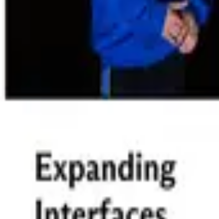
11/08 17:00
alter.
Ended
SESSION3-1 修理する権利、改造する自由
11/09 15:00
alter.
Ended
ent Pipe Clamp
11/09 17:00
alter.
Ended
Doji Fetish Performance
11/09 17:00
alter.
Ended
HAMA Reimagined
11/09 17:00
alter.
Ended
Live Phenomenon
11/09 17:00